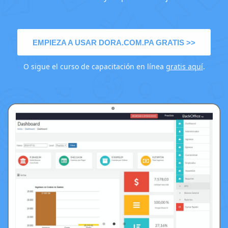
EMPIEZA A USAR DORA.COM.PA GRATIS >>
O sigue el curso de capacitación en línea
gratis aquí
.